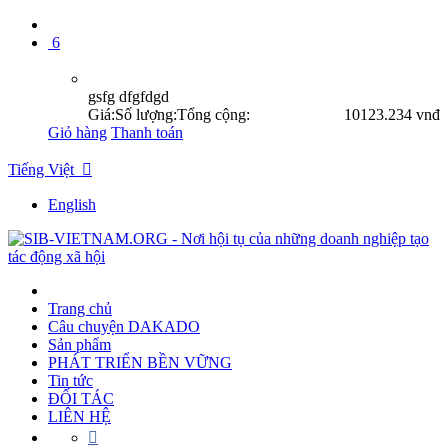
6
gsfg dfgfdgd
Giá:
Số lượng:
Tổng cộng:
10
123.234 vnđ
Giỏ hàng
Thanh toán
Tiếng Việt

English
Trang chủ
Câu chuyện DAKADO
Sản phẩm
PHÁT TRIỂN BỀN VỮNG
Tin tức
ĐỐI TÁC
LIÊN HỆ
