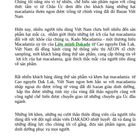
Chúng tôi nâng niu vị tự nhiên, chế biến sản phẩm ngon với công
thức tẩm vị từ Châu Úc đem đến cho khách hàng những hạt
macadamia thơm ngon được trồng từ chính vùng đất đỏ Bazan Việt
Nam.
Hiện nay, nhiều người tiêu dùng Việt Nam chưa biết nhiều đến sản
phẩm hạt mắc ca, nhằm giới thiệu những lợi ích của hạt macadamia
đối với sức khỏe của chúng ta, Kado Macadamia - một thương hiệu
Macadamia uy tín của
Liên minh Dakado
từ Cao nguyên Dak Lak,
Việt Nam đã đồng hành cùng hệ thống siêu thị AEON tổ chức
sampling, mời khách hàng dùng thử sản phẩm, cung cấp thông tin về
lợi ích của hạt macadamia, giải thích thắc mắc của người tiêu dùng
về sản phẩm.
Rất nhiều khách hàng dùng thử sản phẩm và khen hạt macadamia từ
Cao nguyên Dak Lak, Việt Nam ngon hơn hẳn so với macadamia
nhập ngoại do được trồng từ vùng đất đỏ bazan giàu dinh dưỡng,
hấp thu được những tinh túy của vùng đất thảo nguyên cùng với
công nghệ chế biến được chuyển giao từ những chuyên gia Úc đầu
ngành.
Những lời khen, những nụ cười thân thiện động viên của người tiêu
dùng đối với đội ngũ nhân viên DAKADO nhiệt huyết đã và đang là
những động lực cho chúng tôi cố gắng, đưa sản phẩm ngon, giàu
dinh dưỡng phục vụ mọi người.