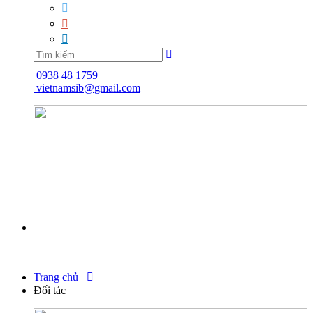




0938 48 1759
vietnamsib@gmail.com
Trang chủ

Đối tác