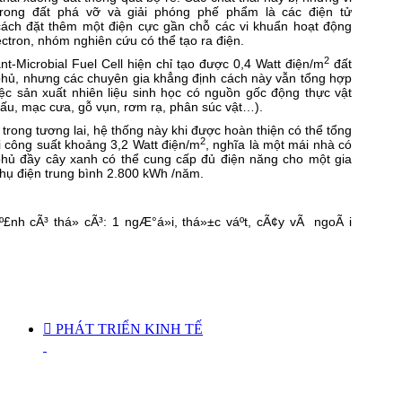
trong đất phá vỡ và giải phóng phế phẩm là các điện tử
 cách đặt thêm một điện cực gần chỗ các vi khuẩn hoạt động
ectron, nhóm nghiên cứu có thể tạo ra điện.
2
t-Microbial Fuel Cell hiện chỉ tạo được 0,4 Watt điện/m
đất
phủ, nhưng các chuyên gia khẳng định cách này vẫn tổng hợp
ệc sản xuất nhiên liệu sinh học có nguồn gốc động thực vật
ấu, mạc cưa, gỗ vụn, rơm rạ, phân súc vật…).
 trong tương lai, hệ thống này khi được hoàn thiện có thể tổng
2
 công suất khoảng 3,2 Watt điện/m
, nghĩa là một mái nhà có
hủ đầy cây xanh có thể cung cấp đủ điện năng cho một gia
thụ điện trung bình 2.800 kWh /năm.

PHÁT TRIỂN KINH TẾ