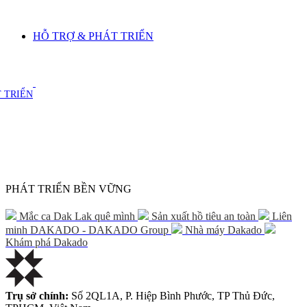
HỖ TRỢ & PHÁT TRIỂN
 TRIỂN
PHÁT TRIỂN BỀN VỮNG
Mắc ca Dak Lak quê mình
Sản xuất hồ tiêu an toàn
Liên
minh DAKADO - DAKADO Group
Nhà máy Dakado
Khám phá Dakado
Trụ sở chính:
Số 2QL1A, P. Hiệp Bình Phước, TP Thủ Đức,