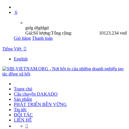
6
gsfg dfgfdgd
Giá:
Số lượng:
Tổng cộng:
10
123.234 vnđ
Giỏ hàng
Thanh toán
Tiếng Việt

English
Trang chủ
Câu chuyện DAKADO
Sản phẩm
PHÁT TRIỂN BỀN VỮNG
Tin tức
ĐỐI TÁC
LIÊN HỆ
