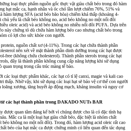
những loại thực phẩm nguồn gốc thực vật giàu chất béo trong đó hàm
ong hạt mắc ca, hạnh nhân và óc chó lần lượt chiếm 76%, 51% và
là hàm lượng SFA (acid béo bão hòa) chiếm khá thấp (khoảng 4-
i chủ yếu là chất béo không no, acid béo không no một nối đôi
iều oleic acid) và acid béo không no nhiều nối đôi PUFA. Dựa trên
éo này chứng tỏ dù chứa hàm lượng béo cao nhưng chất béo trong
nhóm có lợi cho sức khỏe con người.
 protein, nguồn chất xơ (4-11%). Trong các hạt chứa thành phần
olesterol nên xét về mặt thành phần dinh dưỡng trong các hạt được
ol-free (không chứa cholesterol). Thành phần sterols trong các hạt
terols, đây là thành phần không cung cấp năng lượng khi sử dụng
ò quan trọng trong cấu trúc màng tế bào.
ới các loại thực phẩm khác, các hạt có tỉ lệ canxi, magie và kali cao
ri thấp. Nhờ vậy, khi sử dụng các loại hạt sẽ bảo vệ cơ thể con người
nh loãng xương, tăng huyết áp động mạch, kháng insulin và nguy cơ
ỏe từ các hạt thành phần trong DAKADO NUTs BAR
y được quan tâm đáng kể bởi vì chúng được cho là có đặc tính hạ
máu. Mắc ca là một loại hạt giàu chất béo, đặc biệt là nhóm chất
éo không no một nối đôi). Trong đó, hàm lượng acid oleic rất cao
chất béo của hạt mắc ca được chứng minh có liên quan đến tác dụng