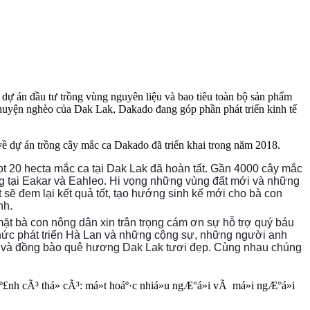
ự án đầu tư trồng vùng nguyên liệu và bao tiêu toàn bộ sản phẩm
, huyện nghèo của Dak Lak, Dakado đang góp phần phát triển kinh tế
về dự án trồng cây mắc ca Dakado đã triển khai trong năm 2018.
ot 20 hecta mắc ca tại Dak Lak đã hoàn tất. Gần 4000 cây mắc
g tại Eakar và Eahleo. Hi vọng những vùng đất mới và những
 sẽ đem lại kết quả tốt, tạo hướng sinh kế mới cho bà con
nh.
 bà con nông dân xin trân trọng cám ơn sự hỗ trợ quý báu
hức phát triển Hà Lan và những cộng sự, những người anh
và đồng bào quê hương Dak Lak tươi đẹp. Cùng nhau chúng