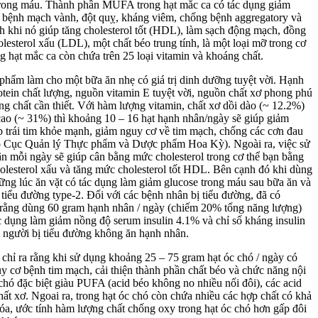
 trong máu. Thành phần MUFA trong hạt mắc ca có tác dụng giảm
 bệnh mạch vành, đột quỵ, kháng viêm, chống bệnh aggregatory và
h khi nó giúp tăng cholesterol tốt (HDL), làm sạch động mạch, đồng
lesterol xấu (LDL), một chất béo trung tính, là một loại mỡ trong cơ
ng hạt mắc ca còn chứa trên 25 loại vitamin và khoáng chất.
phẩm làm cho một bữa ăn nhẹ có giá trị dinh dưỡng tuyệt vời. Hạnh
tein chất lượng, nguồn vitamin E tuyệt vời, nguồn chất xơ phong phú
ng chất cần thiết. Với hàm lượng vitamin, chất xơ dồi dào (~ 12.2%)
o (~ 31%) thì khoảng 10 – 16 hạt hạnh nhân/ngày sẽ giúp giảm
úp trái tim khỏe mạnh, giảm nguy cơ về tim mạch, chống các cơn đau
o Cục Quản lý Thực phẩm và Dược phẩm Hoa Kỳ). Ngoài ra, việc sử
n mỗi ngày sẽ giúp cân bằng mức cholesterol trong cơ thể bạn bằng
lesterol xấu và tăng mức cholesterol tốt HDL. Bên cạnh đó khi dùng
ng lúc ăn vặt có tác dụng làm giảm glucose trong máu sau bữa ăn và
tiểu đường type-2. Đối với các bệnh nhân bị tiểu đường, đã có
 rằng dùng 60 gram hạnh nhân / ngày (chiếm 20% tổng năng lượng)
ác dụng làm giảm nồng độ serum insulin 4.1% và chỉ số kháng insulin
 người bị tiểu đường không ăn hạnh nhân.
chỉ ra rằng khi sử dụng khoảng 25 – 75 gram hạt óc chó / ngày có
y cơ bệnh tim mạch, cải thiện thành phần chất béo và chức năng nội
chó đặc biệt giàu PUFA (acid béo không no nhiều nối đôi), các acid
ất xơ. Ngoai ra, trong hạt óc chó còn chứa nhiều các hợp chất có khả
a, ước tính hàm lượng chất chống oxy trong hạt óc chó hơn gấp đôi