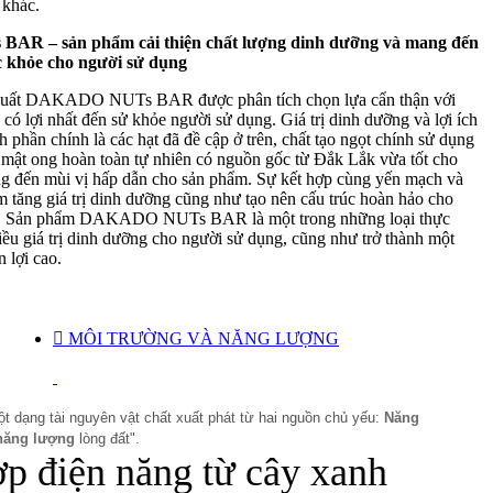
 khác.
R – sản phẩm cải thiện chất lượng dinh dưỡng và mang đến
c khỏe cho người sử dụng
 xuất DAKADO NUTs BAR được phân tích chọn lựa cẩn thận với
có lợi nhất đến sử khỏe người sử dụng. Giá trị dinh dưỡng và lợi ích
 phần chính là các hạt đã đề cập ở trên, chất tạo ngọt chính sử dụng
 mật ong hoàn toàn tự nhiên có nguồn gốc từ Đắk Lắk vừa tốt cho
g đến mùi vị hấp dẫn cho sản phẩm. Sự kết hợp cùng yến mạch và
m tăng giá trị dinh dưỡng cũng như tạo nên cấu trúc hoàn hảo cho
g. Sản phẩm DAKADO NUTs BAR là một trong những loại thực
ều giá trị dinh dưỡng cho người sử dụng, cũng như trở thành một
n lợi cao.

MÔI TRƯỜNG VÀ NĂNG LƯỢNG
t dạng tài nguyên vật chất xuất phát từ hai nguồn chủ yếu:
Năng
năng lượng
lòng đất".
p điện năng từ cây xanh