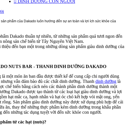

DINH DƯỠNG CON NGƯỜI
ười
ển sản phẩm của Dakado
luôn hướng đến sự an toàn và lợi ích sức khỏe của
hẩm Dakado thuần tự nhiên, từ những sản phẩm quả tươi ngon đến
m nông sản chế biến từ Tây Nguyên Việt Nam.
ới thiệu đến bạn một trong những dòng sản phẩm giàu dinh dưỡng của
DO NUTS BAR - THANH DINH DƯỠNG DAKADO
là một món ăn ban đầu được thiết kế để cung cấp chi người dùng
 nhưng vẫn đảm bào đủ các chất dinh dưỡng. Thanh
dinh dưỡng
là
ợc chế biến bằng cách nén các thành phần dinh dưỡng thành một
dưỡng Dakado được tạo thành từ các loại hạt giàu dinh dưỡng và lợi
gồm hạt mắc ca, hạnh nhân và hạt óc chó kết hợp vói mật ong, yến
t rồng. Sản phẩm giàu dinh dưỡng này được sử dụng phù hợp để cải
bữa ăn, thay thế những thực phẩm kém dinh dưỡng trong khẩu phần
g đến những tác dụng tuyệt vời đến sức khỏe con người.
n phẩm từ các hạt (nuts)?