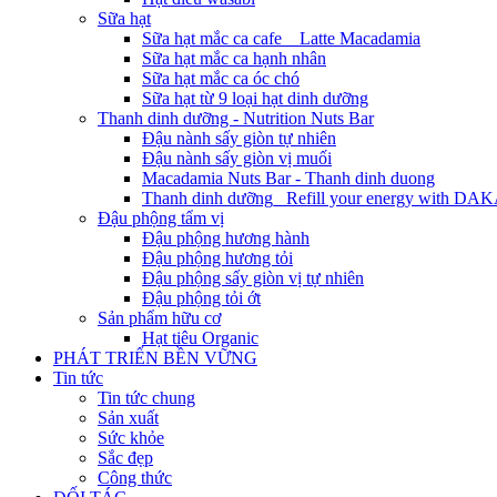
Sữa hạt
Sữa hạt mắc ca cafe _ Latte Macadamia
Sữa hạt mắc ca hạnh nhân
Sữa hạt mắc ca óc chó
Sữa hạt từ 9 loại hạt dinh dưỡng
Thanh dinh dưỡng - Nutrition Nuts Bar
Đậu nành sấy giòn tự nhiên
Đậu nành sấy giòn vị muối
Macadamia Nuts Bar - Thanh dinh duong
Thanh dinh dưỡng_ Refill your energy with D
Đậu phộng tẩm vị
Đậu phộng hương hành
Đậu phộng hương tỏi
Đậu phộng sấy giòn vị tự nhiên
Đậu phộng tỏi ớt
Sản phẩm hữu cơ
Hạt tiêu Organic
PHÁT TRIỂN BỀN VỮNG
Tin tức
Tin tức chung
Sản xuất
Sức khỏe
Sắc đẹp
Công thức