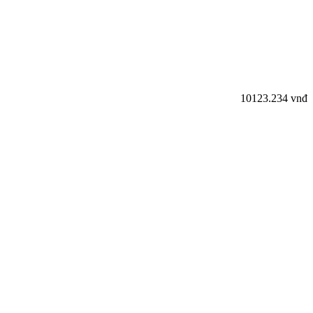
10
123.234 vnđ