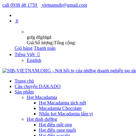
call
0938 48 1759
vietnamsib@gmail.com
6
gsfg dfgfdgd
Giá:
Số lượng:
Tổng cộng:
Giỏ hàng
Thanh toán
Tiếng Việt

English
Trang chủ
Câu chuyện DAKADO
Sản phẩm
Hạt Macadamia
Hạt Macadamia tách nứt
Macadamia Chocolate
Nhân hạt Macadamia tẩm vị
Hạt dinh dưỡng
Hạt điều mật ong
Hạt điều rang muối
Hạt điều wasabi