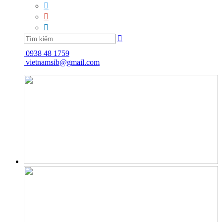




0938 48 1759
vietnamsib@gmail.com