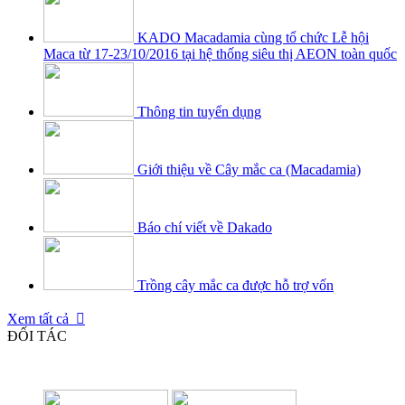
KADO Macadamia cùng tổ chức Lễ hội
Maca từ 17-23/10/2016 tại hệ thống siêu thị AEON toàn quốc
Thông tin tuyển dụng
Giới thiệu về Cây mắc ca (Macadamia)
Báo chí viết về Dakado
Trồng cây mắc ca được hỗ trợ vốn
Xem tất cả

ĐỐI TÁC