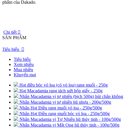
phẩm của Dakado
.
Chi tiết

SẢN PHẨM
Tiêu biểu

Tiêu biểu
Xem nhiều
Mua nhiều
Khuyến mại
Hạt điều bóc vỏ lụa (có vỏ lụa) rang muối - 250g
Hạt Macadamia rang tách nứt hộp giấy - 250g
Nhân Macadamia vị tự nhiên (bịch 500g) hút chân không
Nhân Macadamia vị tự nhiên hũ nhựa - 200g/500g
Nhân Hạt Điều rang muối vỏ lụa - 250g/500g
Nhân Hạt Điều rang muối bóc vỏ lụa - 250g/500g
Nhân Macadamia vị Tự Nhiên hũ thủy tinh - 100g/500g
Nhân Macadamia vị Mật Ong hũ thủy tinh - 100g/500g