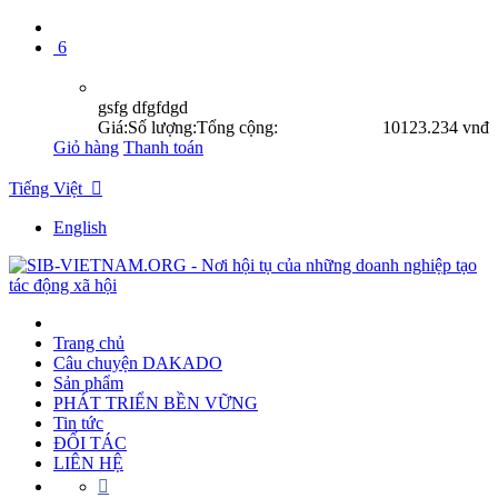
6
gsfg dfgfdgd
Giá:
Số lượng:
Tổng cộng:
10
123.234 vnđ
Giỏ hàng
Thanh toán
Tiếng Việt

English
Trang chủ
Câu chuyện DAKADO
Sản phẩm
PHÁT TRIỂN BỀN VỮNG
Tin tức
ĐỐI TÁC
LIÊN HỆ
