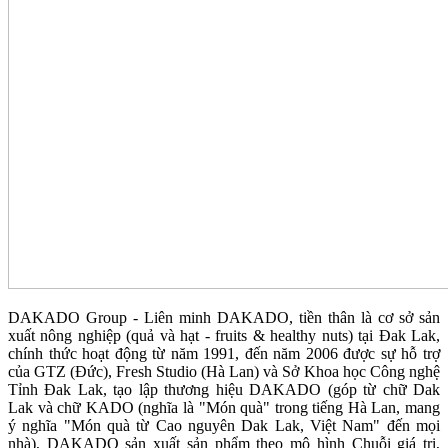
DAKADO Group - Liên minh DAKADO, tiền thân là cơ sở sản
xuất nông nghiệp (quả và hạt - fruits & healthy nuts) tại Đak Lak,
chính thức hoạt động từ năm 1991, đến năm 2006 được sự hỗ trợ
của GTZ (Đức), Fresh Studio (Hà Lan) và Sở Khoa học Công nghệ
Tỉnh Đak Lak, tạo lập thương hiệu DAKADO (góp từ chữ Dak
Lak và chữ KADO (nghĩa là "Món quà" trong tiếng Hà Lan, mang
ý nghĩa "Món quà từ Cao nguyên Dak Lak, Việt Nam" đến mọi
nhà), DAKADO sản xuất sản phẩm theo mô hình Chuỗi giá trị,