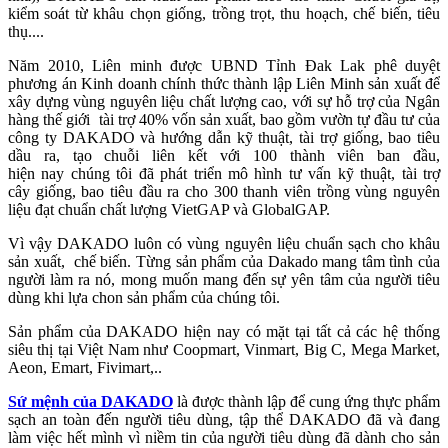
kiểm soát từ khâu chọn giống, trồng trọt, thu hoạch, chế biến, tiêu
thụ....
Năm 2010, Liên minh được UBND Tỉnh Đak Lak phê duyệt
phương án Kinh doanh chính thức thành lập Liên Minh sản xuất để
xây dựng vùng nguyên liệu chất lượng cao, với sự hỗ trợ của Ngân
hàng thế giới tài trợ 40% vốn sản xuất, bao gồm vườn tự đầu tư của
công ty DAKADO và hướng dẫn kỹ thuật, tài trợ giống, bao tiêu
dầu ra, tạo chuỗi liên kết với 100 thành viên ban đầu,
hiện nay chúng tôi đã phát triển mô hình tư vấn kỹ thuật, tài trợ
cây giống, bao tiêu đầu ra cho 300 thanh viên trồng vùng nguyên
liệu đạt chuẩn chất lượng VietGAP và GlobalGAP.
Vì vậy DAKADO luôn có vùng nguyên liệu chuẩn sạch cho khâu
sản xuất, chế biến. Từng sản phẩm của Dakado mang tâm tình của
người làm ra nó, mong muốn mang đến sự yên tâm của người tiêu
dùng khi lựa chon sản phẩm của chúng tôi.
Sản phẩm của DAKADO hiện nay có mặt tại tất cả các hệ thống
siêu thị tại Việt Nam như Coopmart, Vinmart, Big C, Mega Market,
Aeon, Emart, Fivimart,..
Sứ mệnh của DAKADO
là được thành lập để cung ứng thực phẩm
sạch an toàn đến người tiêu dùng, tập thể DAKADO đã và đang
làm việc hết mình vì
niềm tin của người tiêu dùng đã dành cho sản