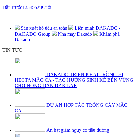
Đầu
Trước
1
2
3
4
5
Sau
Cuối
PHÁT TRIỂN BỀN VỮNG
Sản xuất hồ tiêu an toàn
Liên minh DAKADO -
DAKADO Group
Nhà máy Dakado
Khám phá
Dakado
TIN TỨC
DAKADO TRIỂN KHAI TRỒNG 20
HECTA MẮC CA - TẠO HƯỚNG SINH KẾ BỀN VỮNG
CHO NÔNG DÂN DAK LAK
DỰ ÁN HỢP TÁC TRỒNG CÂY MẮC
CA
Ăn hạt giảm nguy cơ tiểu đường